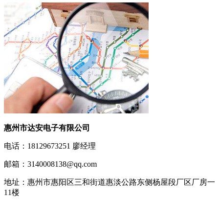
惠州市达安电子有限公司
电话：18129673251 廖经理
邮箱：3140008138@qq.com
地址：惠州市惠阳区三和街道惠淡公路东侧杨屋段厂区厂房一
11楼