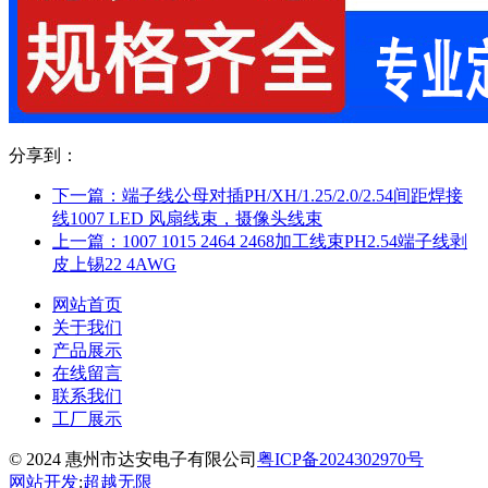
分享到：
下一篇：
端子线公母对插PH/XH/1.25/2.0/2.54间距焊接
线1007 LED 风扇线束，摄像头线束
上一篇：
1007 1015 2464 2468加工线束PH2.54端子线剥
皮上锡22 4AWG
网站首页
关于我们
产品展示
在线留言
联系我们
工厂展示
© 2024 惠州市达安电子有限公司
粤ICP备2024302970号
网站开发
:
超越无限